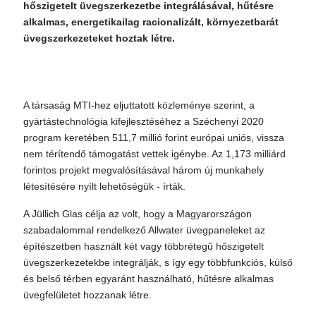
hőszigetelt üvegszerkezetbe integrálásával, hűtésre
alkalmas, energetikailag racionalizált, környezetbarát
üvegszerkezeteket hoztak létre.
A társaság MTI-hez eljuttatott közleménye szerint, a
gyártástechnológia kifejlesztéséhez a Széchenyi 2020
program keretében 511,7 millió forint európai uniós, vissza
nem térítendő támogatást vettek igénybe. Az 1,173 milliárd
forintos projekt megvalósításával három új munkahely
létesítésére nyílt lehetőségük - írták.
A Jüllich Glas célja az volt, hogy a Magyarországon
szabadalommal rendelkező Allwater üvegpaneleket az
építészetben használt két vagy többrétegű hőszigetelt
üvegszerkezetekbe integrálják, s így egy többfunkciós, külső
és belső térben egyaránt használható, hűtésre alkalmas
üvegfelületet hozzanak létre.