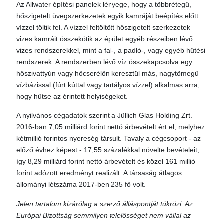
Az Allwater építési panelek lényege, hogy a többrétegű,
hőszigetelt üvegszerkezetek egyik kamráját beépítés előtt
vízzel töltik fel. A vízzel feltöltött hőszigetelt szerkezetek
vizes kamráit összekötik az épület egyéb részeiben lévő
vizes rendszerekkel, mint a fal-, a padló-, vagy egyéb hűtési
rendszerek. A rendszerben lévő víz összekapcsolva egy
hőszivattyún vagy hőcserélőn keresztül más, nagytömegű
vízbázissal (fúrt kúttal vagy tartályos vízzel) alkalmas arra,
hogy hűtse az érintett helyiségeket.
A nyilvános cégadatok szerint a Jüllich Glas Holding Zrt.
2016-ban 7,05 milliárd forint nettó árbevételt ért el, melyhez
kétmillió forintos nyereség társult. Tavaly a cégcsoport - az
előző évhez képest - 17,55 százalékkal növelte bevételeit,
így 8,29 milliárd forint nettó árbevételt és közel 161 millió
forint adózott eredményt realizált. A társaság átlagos
állományi létszáma 2017-ben 235 fő volt.
Jelen tartalom kizárólag a szerző álláspontját tükrözi. Az
Európai Bizottság semmilyen felelősséget nem vállal az