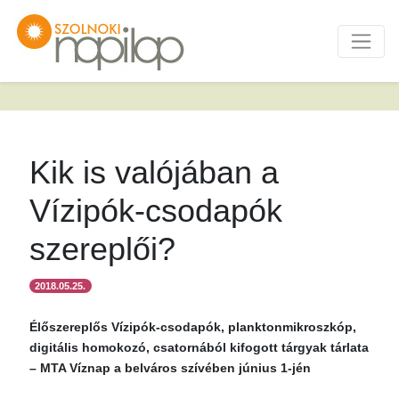
Kik is valójában a
Vízipók-csodapók
szereplői?
2018.05.25.
Élőszereplős Vízipók-csodapók, planktonmikroszkóp,
digitális homokozó, csatornából kifogott tárgyak tárlata
– MTA Víznap a belváros szívében június 1-jén