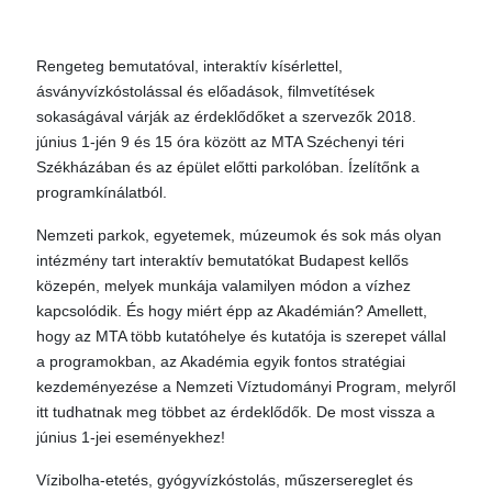
Rengeteg bemutatóval, interaktív kísérlettel,
ásványvízkóstolással és előadások, filmvetítések
sokaságával várják az érdeklődőket a szervezők 2018.
június 1-jén 9 és 15 óra között az MTA Széchenyi téri
Székházában és az épület előtti parkolóban. Ízelítőnk a
programkínálatból.
Nemzeti parkok, egyetemek, múzeumok és sok más olyan
intézmény tart interaktív bemutatókat Budapest kellős
közepén, melyek munkája valamilyen módon a vízhez
kapcsolódik. És hogy miért épp az Akadémián? Amellett,
hogy az MTA több kutatóhelye és kutatója is szerepet vállal
a programokban, az Akadémia egyik fontos stratégiai
kezdeményezése a Nemzeti Víztudományi Program, melyről
itt tudhatnak meg többet az érdeklődők. De most vissza a
június 1-jei eseményekhez!
Vízibolha-etetés, gyógyvízkóstolás, műszersereglet és