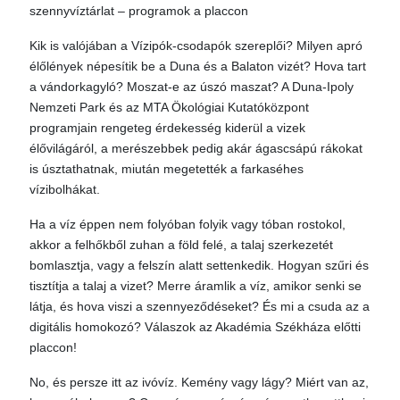
szennyvíztárlat – programok a placcon
Kik is valójában a Vízipók-csodapók szereplői? Milyen apró
élőlények népesítik be a Duna és a Balaton vizét? Hova tart
a vándorkagyló? Moszat-e az úszó maszat? A Duna-Ipoly
Nemzeti Park és az MTA Ökológiai Kutatóközpont
programjain rengeteg érdekesség kiderül a vizek
élővilágáról, a merészebbek pedig akár ágascsápú rákokat
is úsztathatnak, miután megetették a farkaséhes
vízibolhákat.
Ha a víz éppen nem folyóban folyik vagy tóban rostokol,
akkor a felhőkből zuhan a föld felé, a talaj szerkezetét
bomlasztja, vagy a felszín alatt settenkedik. Hogyan szűri és
tisztítja a talaj a vizet? Merre áramlik a víz, amikor senki se
látja, és hova viszi a szennyeződéseket? És mi a csuda az a
digitális homokozó? Válaszok az Akadémia Székháza előtti
placcon!
No, és persze itt az ivóvíz. Kemény vagy lágy? Miért van az,