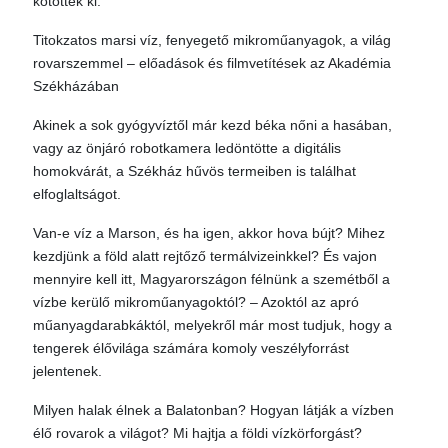
kötöttek ki.
Titokzatos marsi víz, fenyegető mikroműanyagok, a világ
rovarszemmel – előadások és filmvetítések az Akadémia
Székházában
Akinek a sok gyógyvíztől már kezd béka nőni a hasában,
vagy az önjáró robotkamera ledöntötte a digitális
homokvárát, a Székház hűvös termeiben is találhat
elfoglaltságot.
Van-e víz a Marson, és ha igen, akkor hova bújt? Mihez
kezdjünk a föld alatt rejtőző termálvizeinkkel? És vajon
mennyire kell itt, Magyarországon félnünk a szemétből a
vízbe kerülő mikroműanyagoktól? – Azoktól az apró
műanyagdarabkáktól, melyekről már most tudjuk, hogy a
tengerek élővilága számára komoly veszélyforrást
jelentenek.
Milyen halak élnek a Balatonban? Hogyan látják a vízben
élő rovarok a világot? Mi hajtja a földi vízkörforgást?