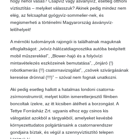
hogy néhol vasas? Csapvíz vagy ásványvíz, esetleg otthoni
víztisztítás – melyiket válasszuk? Akinek pedig mindez nem
elég, az felcsaphat gyógyvíz-sommelier-nek, és
megismerheti a történelmi Magyarország ásványvíz-
lelőhelyeit!
A mérnöki tudományok rajongói is találhatnak maguknak
elfoglaltságot: „ivóvíz-hálózatdiagnosztika autóba beépített
mobil műszerekkel”, „Blower-hajó és a folyóvízi
mintavételezés eszközeinek bemutatása”, „önjáró (!)
robotkamerás (!!) csatornavizsgálat”, „csövek szivárgásának
keresése drónnal (!!!)” – szóval nem fognak unatkozni.
Aki pedig esetleg hallott a hatalmas londoni csatorna-
zsírmonstrumról, melyet külön ismeretterjesztő filmben
boncoltak ízekre, az itt kicsiben átélheti a borzongást. A
Tettye Forrásház Zrt. ugyanis elhoz egy csinos kis
válogatást azokból a tárgyakból, amelyeket kevésbé
környezettudatos polgártársaink a csatornarendszer
gondjaira bíztak, és végül a szennyvíztisztító telepen