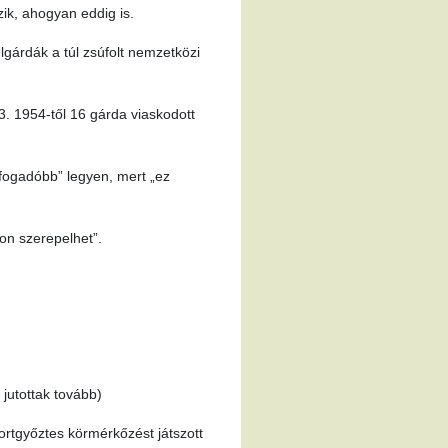
ik, ahogyan eddig is.
élgárdák a túl zsúfolt nemzetközi
3. 1954-től 16 gárda viaskodott
efogadóbb” legyen, mert „ez
on szerepelhet”.
jutottak tovább)
ortgyőztes körmérkőzést játszott