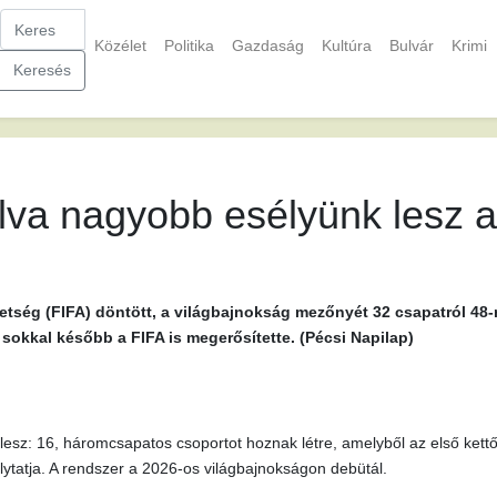
Közélet
Politika
Gazdaság
Kultúra
Bulvár
Krimi
Keresés
lva nagyobb esélyünk lesz a
ség (FIFA) döntött, a világbajnokság mezőnyét 32 csapatról 48-r
 sokkal később a FIFA is megerősítette. (Pécsi Napilap)
 lesz: 16, háromcsapatos csoportot hoznak létre, amelyből az első kettő
ytatja. A rendszer a 2026-os világbajnokságon debütál.