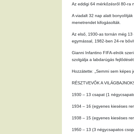
Az eddigi 64 mérkőzésről 80-ra 
A viadalt 32 nap alatt bonyolítjá
menetrendet kifogásolták.
Az első, 1930-as tornán még 13 c
egymással, 1982-ben 24-re bővít
Gianni Infantino FIFA-elnök szer
szolgálja a labdarúgás fejlődését
Hozzátette: „Semmi sem képes jo
RÉSZTVEVŐK A VILÁGBAJNO
1930 – 13 csapat (1 négycsapato
1934 – 16 (egyenes kieséses re
1938 – 15 (egyenes kieséses rend
1950 – 13 (3 négycsapatos csopo