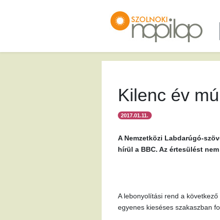
Kilenc év mú
2017.01.11.
A Nemzetközi Labdarúgó-szövet
hírül a BBC. Az értesülést nem
A lebonyolítási rend a következő
egyenes kieséses szakaszban fol