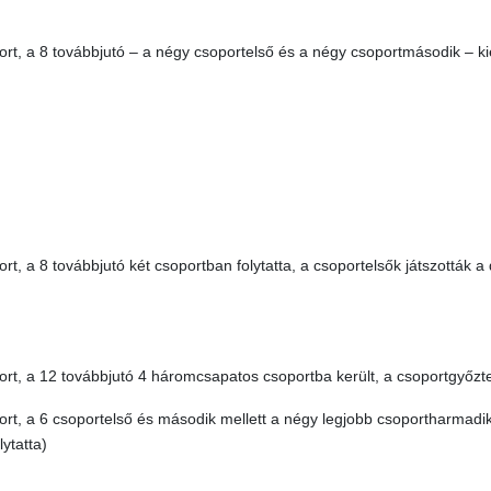
rt, a 8 továbbjutó – a négy csoportelső és a négy csoportmásodik – ki
t, a 8 továbbjutó két csoportban folytatta, a csoportelsők játszották a
rt, a 12 továbbjutó 4 háromcsapatos csoportba került, a csoportgyőzte
t, a 6 csoportelső és második mellett a négy legjobb csoportharmadik
ytatta)