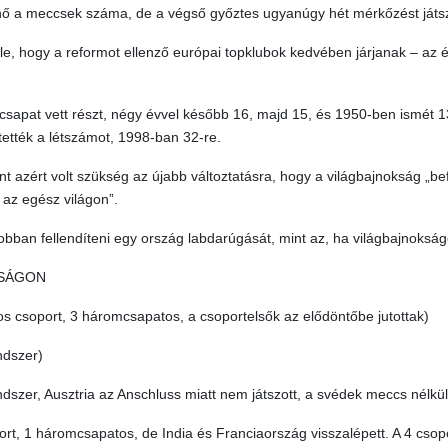
nő a meccsek száma, de a végső győztes ugyanúgy hét mérkőzést játsz
k le, hogy a reformot ellenző európai topklubok kedvében járjanak – az 
sapat vett részt, négy évvel később 16, majd 15, és 1950-ben ismét 1
ették a létszámot, 1998-ban 32-re.
int azért volt szükség az újabb változtatásra, hogy a világbajnokság „b
 az egész világon”.
bban fellendíteni egy ország labdarúgását, mint az, ha világbajnokság
KSÁGON
s csoport, 3 háromcsapatos, a csoportelsők az elődöntőbe jutottak)
ndszer)
szer, Ausztria az Anschluss miatt nem játszott, a svédek meccs nélkül 
rt, 1 háromcsapatos, de India és Franciaország visszalépett. A 4 csop