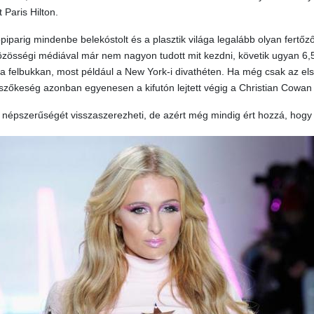
 Paris Hilton.
piparig mindenbe belekóstolt és a plasztik világa legalább olyan fertőz
 közösségi médiával már nem nagyon tudott mit kezdni, követik ugyan 6,
ra felbukkan, most például a New York-i divathéten. Ha még csak az els
szőkeség azonban egyenesen a kifutón lejtett végig a Christian Cowan
népszerűségét visszaszerezheti, de azért még mindig ért hozzá, hogy 