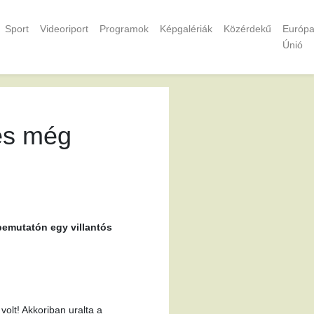
Sport
Videoriport
Programok
Képgalériák
Közérdekű
Európa
Únió
 és még
tbemutatón egy villantós
olt! Akkoriban uralta a