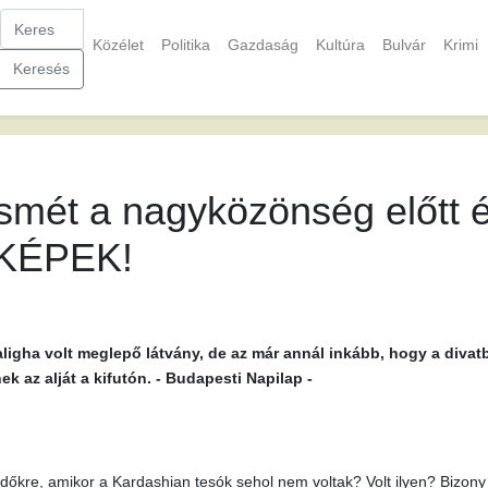
Közélet
Politika
Gazdaság
Kultúra
Bulvár
Krimi
Keresés
 ismét a nagyközönség előtt
 - KÉPEK!
aligha volt meglepő látvány, de az már annál inkább, hogy a diva
k az alját a kifutón. - Budapesti Napilap -
dőkre, amikor a Kardashian tesók sehol nem voltak? Volt ilyen? Bizony v