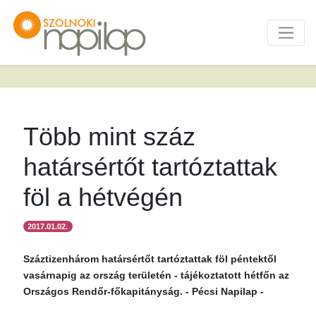
Több mint száz
határsértőt tartóztattak
föl a hétvégén
2017.01.02.
Száztizenhárom határsértőt tartóztattak föl péntektől
vasárnapig az ország területén - tájékoztatott hétfőn az
Országos Rendőr-főkapitányság. - Pécsi Napilap -