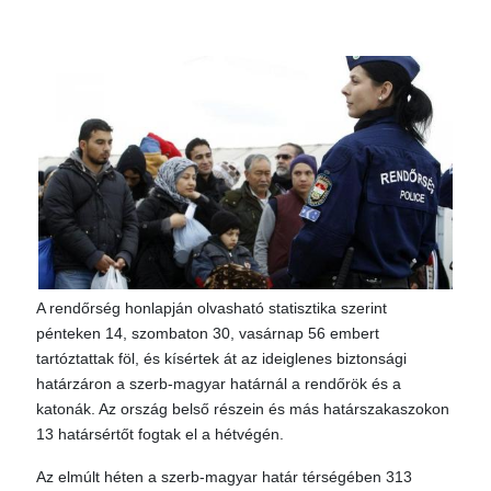
A rendőrség honlapján olvasható statisztika szerint
pénteken 14, szombaton 30, vasárnap 56 embert
tartóztattak föl, és kísértek át az ideiglenes biztonsági
határzáron a szerb-magyar határnál a rendőrök és a
katonák. Az ország belső részein és más határszakaszokon
13 határsértőt fogtak el a hétvégén.
Az elmúlt héten a szerb-magyar határ térségében 313