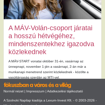
A MÁV-Volán-csoport járatai
a hosszú hétvégéhez,
mindenszentekhez igazodva
közlekednek
A MÁV-START vonatai október 31-én, vasárnap az
ünnepnapi, november 1-jén a vasárnapi, 2-án már a
munkanapi menetrend szerint közlekednek - közölte a
vasúttársaság szerdán az MTI-vel.
Normál nézet
|
Impresszum
|
Adatkezelési tájékoztató
A Szolnoki Napilap kiadója a Lexum-Invest Kft. - © 2003-2026 -