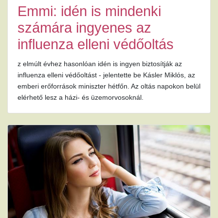
Emmi: idén is mindenki
számára ingyenes az
influenza elleni védőoltás
z elmúlt évhez hasonlóan idén is ingyen biztosítják az
influenza elleni védőoltást - jelentette be Kásler Miklós, az
emberi erőforrások miniszter hétfőn. Az oltás napokon belül
elérhető lesz a házi- és üzemorvosoknál.