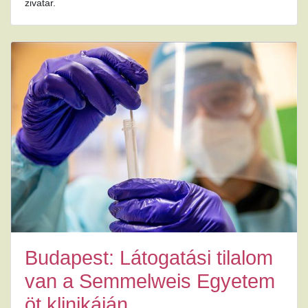
zivatar.
Budapest: Látogatási tilalom
van a Semmelweis Egyetem
öt klinikáján