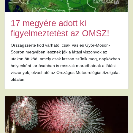
17 megyére adott ki
figyelmeztetést az OMSZ!
Országszerte köd várható, csak Vas és Győr-Moson-
Sopron megyében lesznek jók a látási viszonyok az
utakon.ött köd, amely csak lassan szűnik meg, napközben
helyenként tartósabban is rosszak maradhatnak a látási
viszonyok, olvasható az Országos Meteorológiai Szolgálat
oldalán.