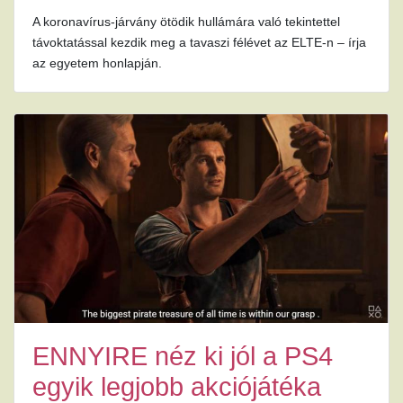
A koronavírus-járvány ötödik hullámára való tekintettel
távoktatással kezdik meg a tavaszi félévet az ELTE-n – írja
az egyetem honlapján.
ENNYIRE néz ki jól a PS4
egyik legjobb akciójátéka