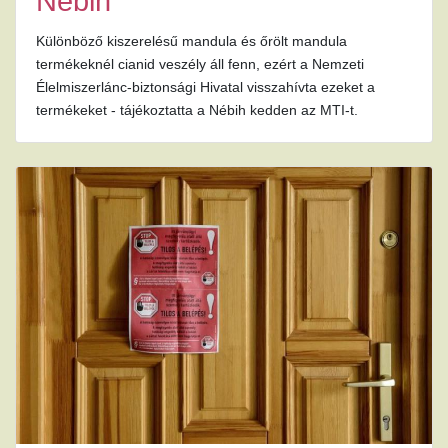
Nébih
Különböző kiszerelésű mandula és őrölt mandula
termékeknél cianid veszély áll fenn, ezért a Nemzeti
Élelmiszerlánc-biztonsági Hivatal visszahívta ezeket a
termékeket - tájékoztatta a Nébih kedden az MTI-t.