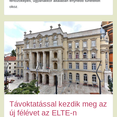
fertőzőképes, ugyanakkor általában enyhébb tüneteket
okoz.
Távoktatással kezdik meg az
új félévet az ELTE-n