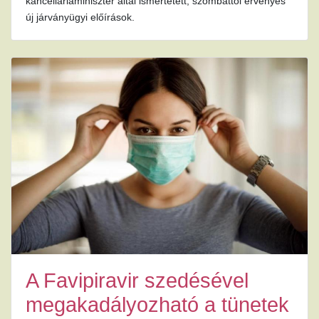
kancelláriaminiszter által ismertetett, szombattól érvényes
új járványügyi előírások.
A Favipiravir szedésével
megakadályozható a tünetek