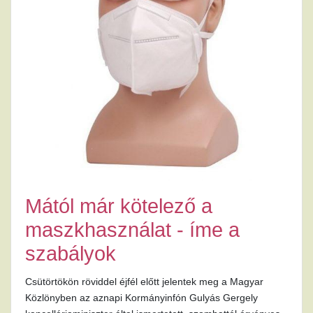
Mától már kötelező a
maszkhasználat - íme a
szabályok
Csütörtökön röviddel éjfél előtt jelentek meg a Magyar
Közlönyben az aznapi Kormányinfón Gulyás Gergely