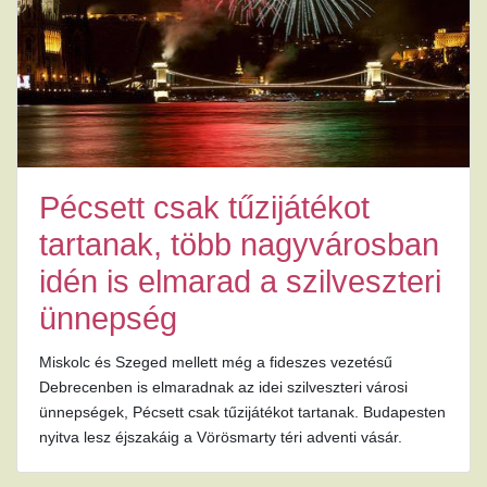
Pécsett csak tűzijátékot
tartanak, több nagyvárosban
idén is elmarad a szilveszteri
ünnepség
Miskolc és Szeged mellett még a fideszes vezetésű
Debrecenben is elmaradnak az idei szilveszteri városi
ünnepségek, Pécsett csak tűzijátékot tartanak. Budapesten
nyitva lesz éjszakáig a Vörösmarty téri adventi vásár.