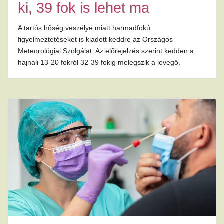
ki, 39 fok is lehet ma
A tartós hőség veszélye miatt harmadfokú
figyelmeztetéseket is kiadott keddre az Országos
Meteorológiai Szolgálat. Az előrejelzés szerint kedden a
hajnali 13-20 fokról 32-39 fokig melegszik a levegő.