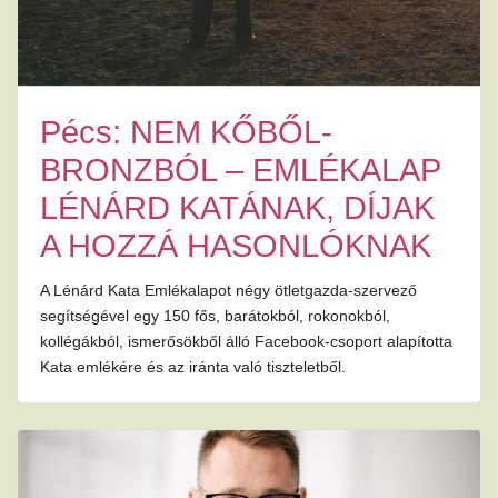
Pécs: NEM KŐBŐL-
BRONZBÓL – EMLÉKALAP
LÉNÁRD KATÁNAK, DÍJAK
A HOZZÁ HASONLÓKNAK
A Lénárd Kata Emlékalapot négy ötletgazda-szervező
segítségével egy 150 fős, barátokból, rokonokból,
kollégákból, ismerősökből álló Facebook-csoport alapította
Kata emlékére és az iránta való tiszteletből.