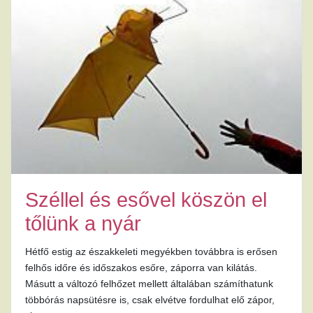
Széllel és esővel köszön el
tőlünk a nyár
Hétfő estig az északkeleti megyékben továbbra is erősen
felhős időre és időszakos esőre, záporra van kilátás.
Másutt a változó felhőzet mellett általában számíthatunk
többórás napsütésre is, csak elvétve fordulhat elő zápor,